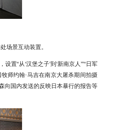
2处场景互动装置。
“从‘汉堡之子’到‘新南京人’”“日军
国牧师约翰·马吉在南京大屠杀期间拍摄
森向国内发送的反映日本暴行的报告等